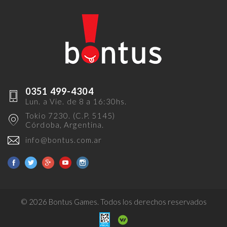
0351 499-4304
Lun. a Vie. de 8 a 16:30hs.
Tokio 7230. (C.P. 5145)
Córdoba, Argentina.
info@bontus.com.ar
Facebook
Twitter
Google+
Youtube
Instagram
© 2026 Bontus Games. Todos los derechos reservados