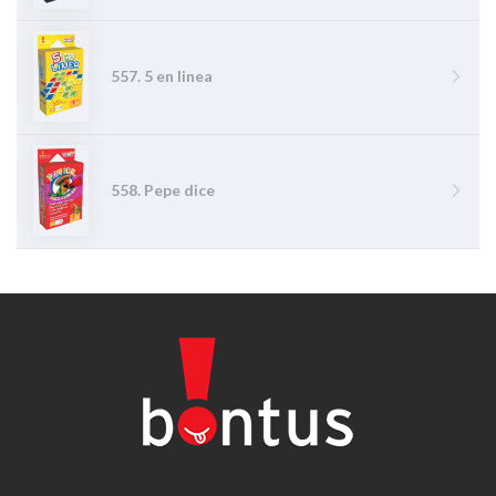
557. 5 en linea
558. Pepe dice