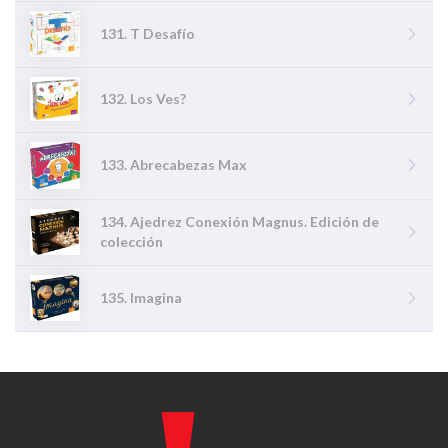
131. T Desafío
132. Los Ves?
133. Abrecabezas Max
134. Ajedrez Conexión Magnus. Edición de
colección
135. Imagina