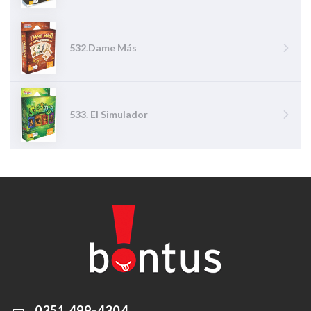
532.Dame Más
533. El Simulador
0351 499-4304